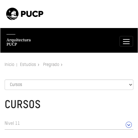
Inicio
Estudios
Pregrado
CURSOS
Nivel 11