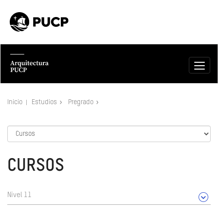
Inicio
Estudios
Pregrado
CURSOS
Nivel 11