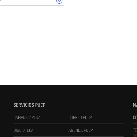
SERVICIOS PUCP
M
L
CAMPUS VIRTUAL
CORREO PUCP
C
TE
BIBLIOTECA
AGENDA PUCP
PO