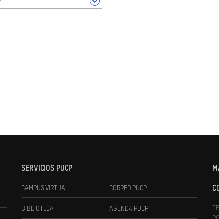
SERVICIOS PUCP
M
L
CAMPUS VIRTUAL
CORREO PUCP
C
TE
BIBLIOTECA
AGENDA PUCP
PO