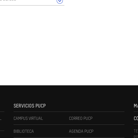
SERVICIOS PUCP
M
L
CAMPUS VIRTUAL
CORREO PUCP
C
TE
BIBLIOTECA
AGENDA PUCP
PO