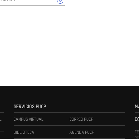
SERVICIOS PUCP
M
L
CAMPUS VIRTUAL
CORREO PUCP
C
TE
BIBLIOTECA
AGENDA PUCP
PO