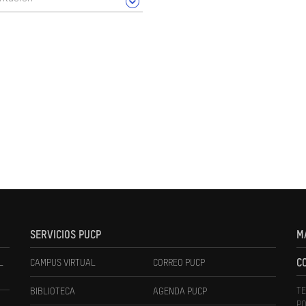
SERVICIOS PUCP
M
L
CAMPUS VIRTUAL
CORREO PUCP
C
TE
BIBLIOTECA
AGENDA PUCP
PO