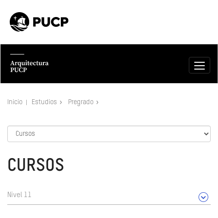
Inicio
Estudios
Pregrado
CURSOS
Nivel 11