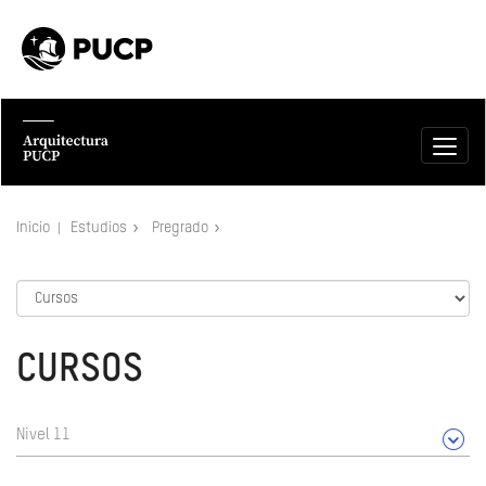
Inicio
Estudios
Pregrado
CURSOS
Nivel 11