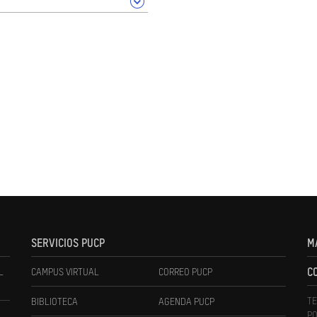
SERVICIOS PUCP
M
L
CAMPUS VIRTUAL
CORREO PUCP
C
TE
BIBLIOTECA
AGENDA PUCP
PO