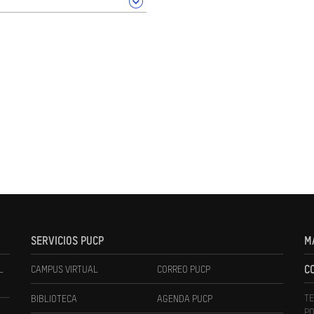
SERVICIOS PUCP
M
L
CAMPUS VIRTUAL
CORREO PUCP
C
TE
BIBLIOTECA
AGENDA PUCP
PO