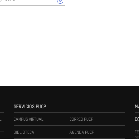
SERVICIOS PUCP
M
L
CAMPUS VIRTUAL
CORREO PUCP
C
TE
BIBLIOTECA
AGENDA PUCP
PO