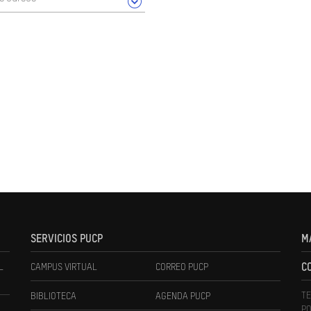
SERVICIOS PUCP
M
L
CAMPUS VIRTUAL
CORREO PUCP
C
TE
BIBLIOTECA
AGENDA PUCP
PO