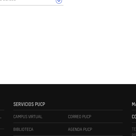
SERVICIOS PUCP
M
L
CAMPUS VIRTUAL
CORREO PUCP
C
TE
BIBLIOTECA
AGENDA PUCP
PO