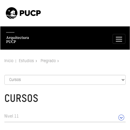
Inicio
Estudios
Pregrado
CURSOS
Nivel 11