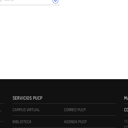
SERVICIOS PUCP
M
L
CAMPUS VIRTUAL
CORREO PUCP
C
TE
BIBLIOTECA
AGENDA PUCP
PO