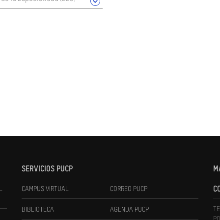
SERVICIOS PUCP
M
L
CAMPUS VIRTUAL
CORREO PUCP
C
TE
BIBLIOTECA
AGENDA PUCP
PO