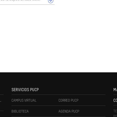
SERVICIOS PUCP
M
L
CAMPUS VIRTUAL
CORREO PUCP
C
TE
BIBLIOTECA
AGENDA PUCP
PO