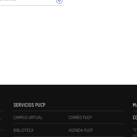
SERVICIOS PUCP
M
L
CAMPUS VIRTUAL
CORREO PUCP
C
TE
BIBLIOTECA
AGENDA PUCP
PO