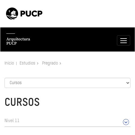
Inicio
Estudios
Pregrado
CURSOS
Nivel 11