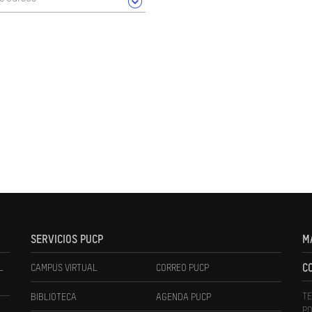
SERVICIOS PUCP
M
L
CAMPUS VIRTUAL
CORREO PUCP
C
TE
BIBLIOTECA
AGENDA PUCP
PO