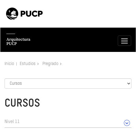
Inicio
Estudios
Pregrado
CURSOS
Nivel 11