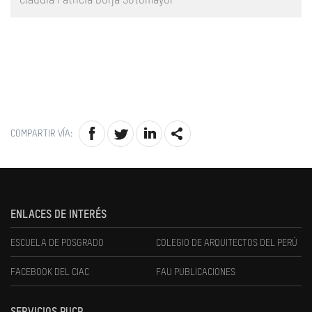
Claudia Patricia Borja Sotomayor
COMPARTIR VÍA:
ENLACES DE INTERÉS
ESCUELA DE POSGRADO
COLEGIO DE ARQUITECTOS DEL PERÚ
FACEBOOK DEL CIAC
FAU PUBLICACIONES