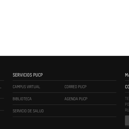
SERVICIOS PUCP
M
L
CAMPUS VIRTUAL
CORREO PUCP
C
TE
BIBLIOTECA
AGENDA PUCP
PO
RU
SERVICIO DE SALUD