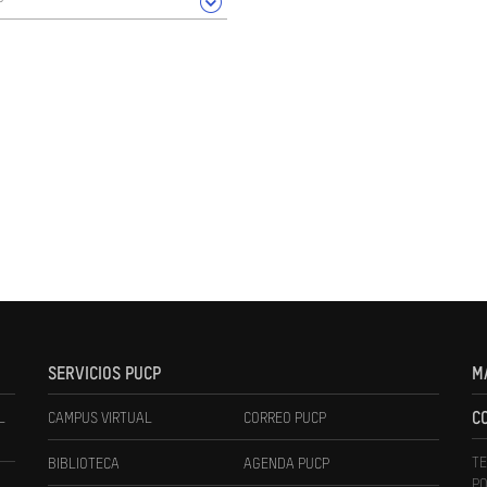
SERVICIOS PUCP
M
L
CAMPUS VIRTUAL
CORREO PUCP
C
TE
BIBLIOTECA
AGENDA PUCP
PO