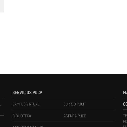
SERVICIOS PUCP
M
L
CAMPUS VIRTUAL
CORREO PUCP
C
TE
BIBLIOTECA
AGENDA PUCP
PO