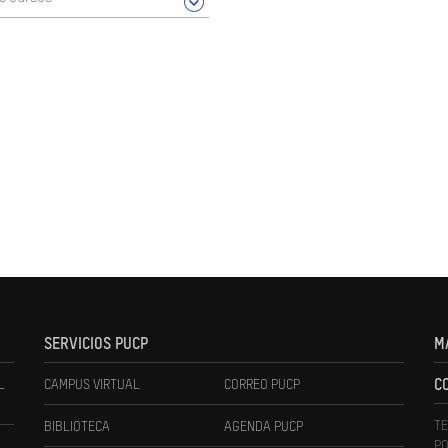
SERVICIOS PUCP
M
L
CAMPUS VIRTUAL
CORREO PUCP
C
TE
BIBLIOTECA
AGENDA PUCP
PO