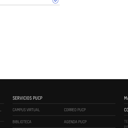
SERVICIOS PUCP
M
L
CAMPUS VIRTUAL
CORREO PUCP
C
TE
BIBLIOTECA
AGENDA PUCP
PO