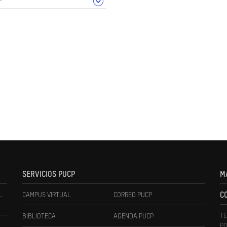
SERVICIOS PUCP
M
L
CAMPUS VIRTUAL
CORREO PUCP
C
TE
BIBLIOTECA
AGENDA PUCP
PO