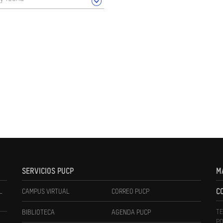
SERVICIOS PUCP
M
L
CAMPUS VIRTUAL
CORREO PUCP
C
TE
BIBLIOTECA
AGENDA PUCP
PO