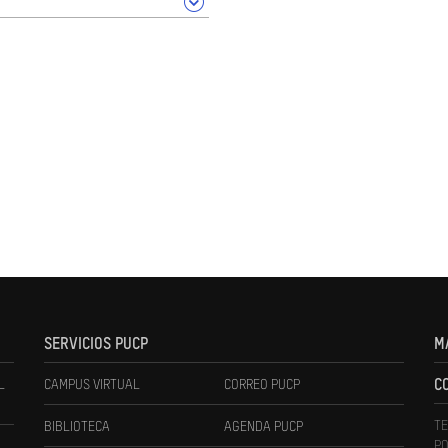
SERVICIOS PUCP
M
L
CAMPUS VIRTUAL
CORREO PUCP
C
TE
BIBLIOTECA
AGENDA PUCP
PO