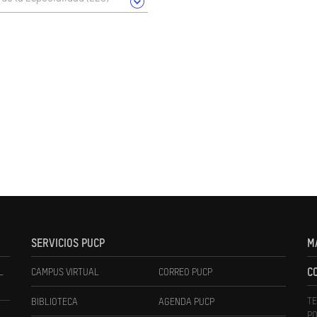
SERVICIOS PUCP
M
L
CAMPUS VIRTUAL
CORREO PUCP
C
TE
BIBLIOTECA
AGENDA PUCP
PO