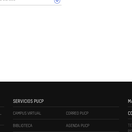
SERVICIOS PUCP
M
L
CAMPUS VIRTUAL
CORREO PUCP
C
TE
BIBLIOTECA
AGENDA PUCP
PO