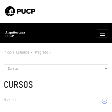
Inicio
Estudios
Pregrado
CURSOS
Nivel 11