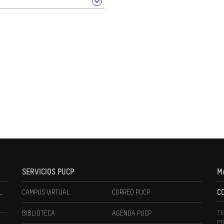
SERVICIOS PUCP
M
L
CAMPUS VIRTUAL
CORREO PUCP
C
TE
BIBLIOTECA
AGENDA PUCP
PO