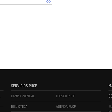
SERVICIOS PUCP
M
L
CAMPUS VIRTUAL
CORREO PUCP
C
TE
BIBLIOTECA
AGENDA PUCP
PO