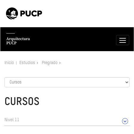
Inicio
Estudios
Pregrado
CURSOS
Nivel 11