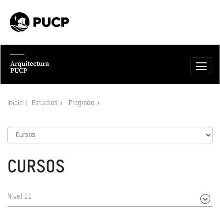
Inicio
Estudios
Pregrado
CURSOS
Nivel 11