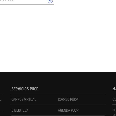
SERVICIOS PUCP
M
L
CAMPUS VIRTUAL
CORREO PUCP
C
TE
BIBLIOTECA
AGENDA PUCP
PO