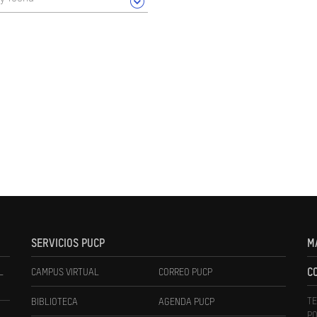
SERVICIOS PUCP
M
L
CAMPUS VIRTUAL
CORREO PUCP
C
TE
BIBLIOTECA
AGENDA PUCP
PO