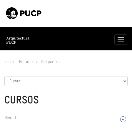
Inicio
Estudios
Pregrado
CURSOS
Nivel 11