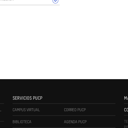
SERVICIOS PUCP
M
L
CAMPUS VIRTUAL
CORREO PUCP
C
TE
BIBLIOTECA
AGENDA PUCP
PO