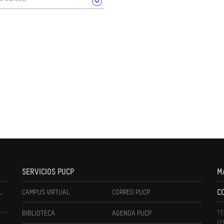
SERVICIOS PUCP
M
L
CAMPUS VIRTUAL
CORREO PUCP
C
TE
BIBLIOTECA
AGENDA PUCP
PO