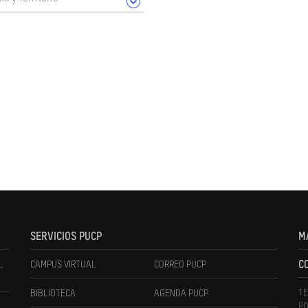
SERVICIOS PUCP
M
L
CAMPUS VIRTUAL
CORREO PUCP
C
TE
BIBLIOTECA
AGENDA PUCP
PO