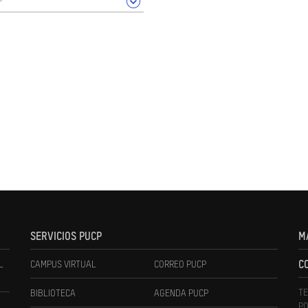
SERVICIOS PUCP
M
L
CAMPUS VIRTUAL
CORREO PUCP
C
TE
BIBLIOTECA
AGENDA PUCP
PO