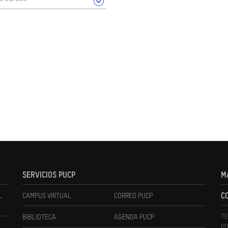
SERVICIOS PUCP
M
L
CAMPUS VIRTUAL
CORREO PUCP
C
TE
BIBLIOTECA
AGENDA PUCP
PO