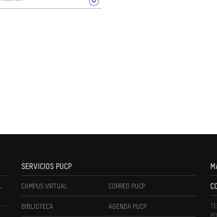
SERVICIOS PUCP
M
L
CAMPUS VIRTUAL
CORREO PUCP
C
TE
BIBLIOTECA
AGENDA PUCP
PO