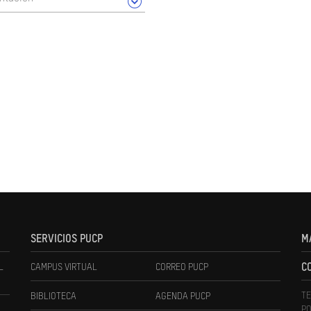
SERVICIOS PUCP
M
L
CAMPUS VIRTUAL
CORREO PUCP
C
TE
BIBLIOTECA
AGENDA PUCP
PO