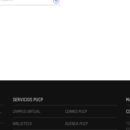
SERVICIOS PUCP
M
L
CAMPUS VIRTUAL
CORREO PUCP
C
TE
BIBLIOTECA
AGENDA PUCP
PO