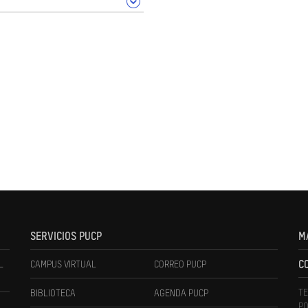
SERVICIOS PUCP
M
L
CAMPUS VIRTUAL
CORREO PUCP
C
TE
BIBLIOTECA
AGENDA PUCP
PO